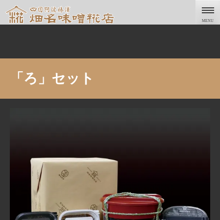
Skip
to
MENU
content
「ろ」セット