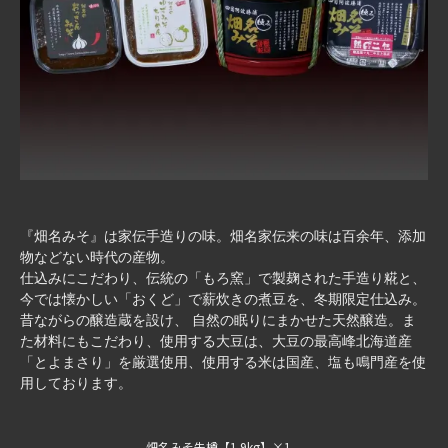
『畑名みそ』は家伝手造りの味。畑名家伝来の味は百余年、添加
物などない時代の産物。
仕込みにこだわり、伝統の「もろ窯」で製麹された手造り糀と、
今では懐かしい「おくど」で薪炊きの煮豆を、冬期限定仕込み。
昔ながらの醸造蔵を設け、 自然の眠りにまかせた天然醸造。ま
た材料にもこだわり、使用する大豆は、大豆の最高峰北海道産
「とよまさり」を厳選使用、使用する米は国産、塩も鳴門産を使
用しております。
畑名みそ朱樽【1.9kg】×1