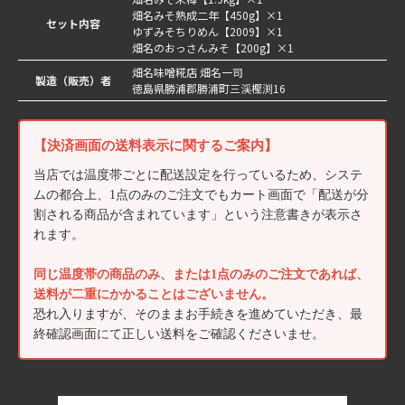
畑名みそ熟成二年【450g】×1
セット内容
ゆずみそちりめん【2009】×1
畑名のおっさんみそ【200g】×1
畑名味噌糀店 畑名一司
製造（販売）者
徳島県勝浦郡勝浦町三渓樫渕16
【決済画面の送料表示に関するご案内】
当店では温度帯ごとに配送設定を行っているため、システ
ムの都合上、1点のみのご注文でもカート画面で「配送が分
割される商品が含まれています」という注意書きが表示さ
れます。
同じ温度帯の商品のみ、または1点のみのご注文であれば、
送料が二重にかかることはございません。
恐れ入りますが、そのままお手続きを進めていただき、最
終確認画面にて正しい送料をご確認くださいませ。