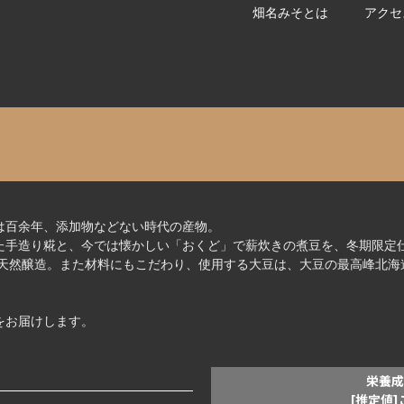
畑名みそとは
アクセ
商品紹介
は百余年、添加物などない時代の産物。
た手造り糀と、今では懐かしい「おくど」で薪炊きの煮豆を、冬期限定
た天然醸造。また材料にもこだわり、使用する大豆は、大豆の最高峰北海
をお届けします。
栄養成
[推定値