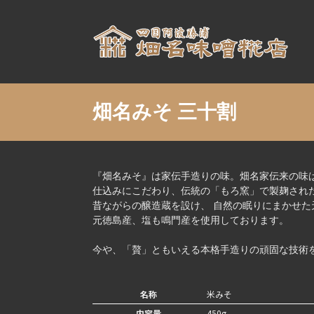
Skip
to
content
畑名みそ 三十割
『畑名みそ』は家伝手造りの味。畑名家伝来の味
仕込みにこだわり、伝統の「もろ窯」で製麹され
昔ながらの醸造蔵を設け、 自然の眠りにまかせ
元徳島産、塩も鳴門産を使用しております。
今や、「贅」ともいえる本格手造りの頑固な技術
名称
米みそ
内容量
450g