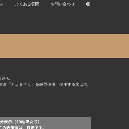
ス
よくある質問
お問い合わせ
出店スケジュール
畑名みそのこだわり
仕込み。
道産「とよまさり」を厳選使用、使用する米は地
分表示（100gあたり）
]この表示値は、目安です。