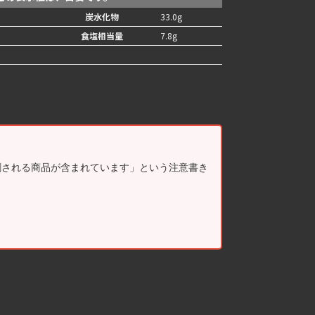
炭水化物
33.0g
食塩相当量
7.8g
割される商品が含まれています」という注意書き