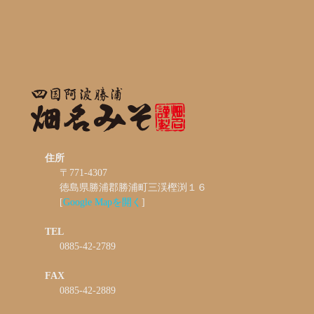
住所
〒771-4307
徳島県勝浦郡勝浦町三渓樫渕１６
[
Google Mapを開く
]
TEL
0885-42-2789
FAX
0885-42-2889