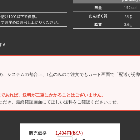
熱量
192kcal
たんぱく質
7.0g
避け10℃以下で保存。
らずお早めにお召し上がりください。
脂質
3.6g
16
め、システムの都合上、1点のみのご注文でもカート画面で「配送が分
文であれば、送料が二重にかかることはございません。
ただき、最終確認画面にて正しい送料をご確認くださいませ。
販売価格
1,404円(税込)