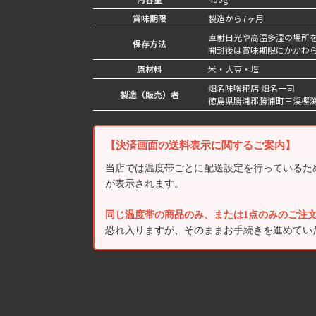
賞味期限
製造から7ヶ月
直射日光や高温多湿の場所を
保存方法
開封後は賞味期限にかかわ
原材料
米・大豆・塩
畑名味噌糀店 畑名一司
製造（販売）者
徳島県勝浦郡勝浦町三渓樫渕
【決済画面の送料表示に関するご案内】
当店では温度帯ごとに配送設定を行っているた
が表示されます。
同じ温度帯の商品のみ、または1点のみのご注
恐れ入りますが、そのままお手続きを進めてい